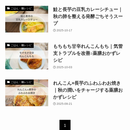
鮭と長芋の豆乳カレーシチュー｜
ごはん・麺レシピ
秋の肺を整える発酵ごちそうスー
プ
2025-10-17
もちもち甘辛れんこんもち｜気管
ごはん・麺レシピ
支トラブルを改善♪薬膳おかずレ
シピ
2025-10-03
れんこん×長芋のふわふわお焼き
ごはん・麺レシピ
｜秋の潤いをチャージする薬膳お
かずレシピ
2025-09-21
1