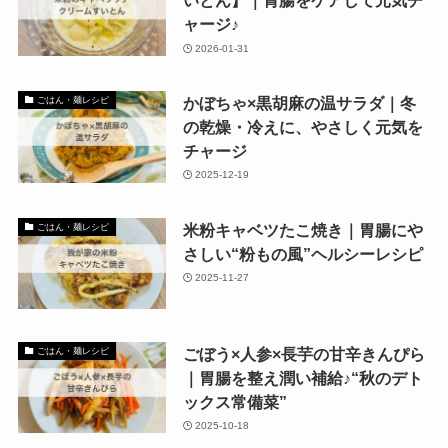
いとん】｜胃腸をケアして元気チ
ャージ♪
2026-01-31
かぼちゃ×黒胡麻の温サラダ｜冬
ごはん・麺レシピ
の乾燥・冷えに、やさしく元気を
チャージ
2025-12-19
米粉キャベツたこ焼き｜胃腸にや
ごはん・麺レシピ
さしい“粉もの風”ヘルシーレシピ
2025-11-27
ごぼう×人参×長芋の甘辛きんぴら
ごはん・麺レシピ
｜胃腸を整え潤い補給♪“秋のデト
ックス常備菜”
2025-10-18