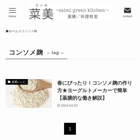
menu
contact
ホーム
コンソメ麹
コンソメ麹
– tag –
春にぴったり！コンソメ麹の作り
薬膳レシピ
方★ヨーグルトメーカーで簡単
【薬膳的な働き解説】
2024-03-30
1