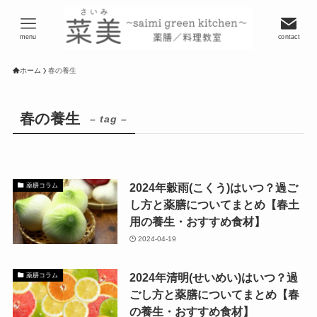
menu
contact
ホーム
春の養生
春の養生
– tag –
2024年穀雨(こくう)はいつ？過ご
薬膳コラム
し方と薬膳についてまとめ【春土
用の養生・おすすめ食材】
2024-04-19
2024年清明(せいめい)はいつ？過
薬膳コラム
ごし方と薬膳についてまとめ【春
の養生・おすすめ食材】