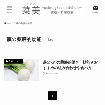
menu
contact
ホーム
蕪の薬膳的効能
蕪の薬膳的効能
– tag –
蕪(かぶ)の薬膳的働き・効能★お
食材について
すすめの組み合わせや食べ方
2024-01-07
1