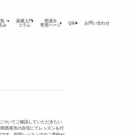
一覧・
薬膳入門
受講生
Q&A
お問い合わせ
込み
コラム
専用ページ
についてご確認していただきたい
愛知県西尾市の自宅にてレッスンを行
宅です。対面レッスンでのご予約が