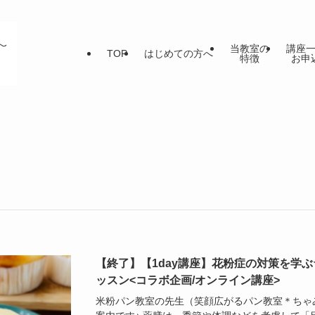
当教室の
講座
TOP
はじめての方へ
特徴
お申
【終了】【1day講座】花粉症の対策を学
ッスン<コラボ企画/オンライン講座>
米粉パン教室の先生（笑顔広がるパン教室＊ちゃ