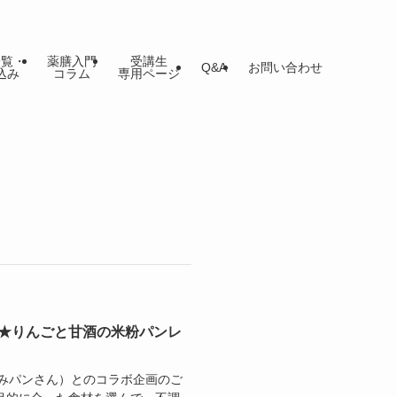
一覧・
薬膳入門
受講生
Q&A
お問い合わせ
込み
コラム
専用ページ
ぶ★りんごと甘酒の米粉パンレ
みパンさん）とのコラボ企画のご