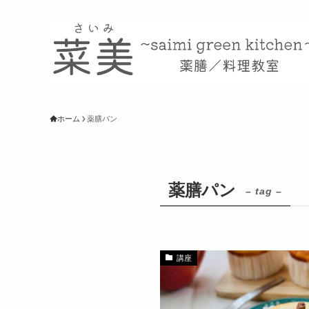
ホーム
薬膳パン
薬膳パン
– tag –
講座