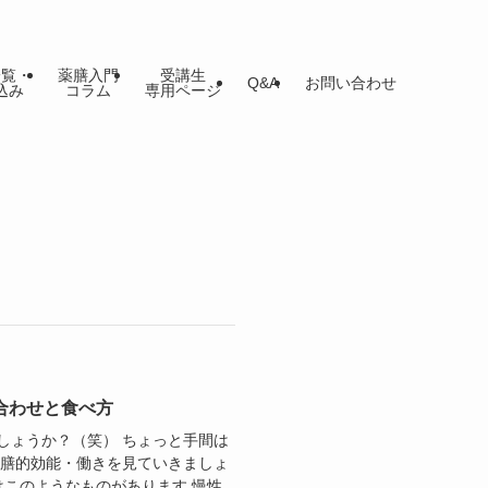
一覧・
薬膳入門
受講生
Q&A
お問い合わせ
込み
コラム
専用ページ
合わせと食べ方
しょうか？（笑） ちょっと手間は
薬膳的効能・働きを見ていきましょ
はこのようなものがあります 慢性