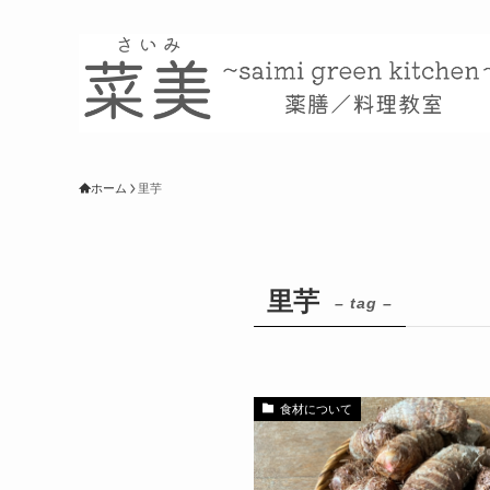
ホーム
里芋
里芋
– tag –
食材について