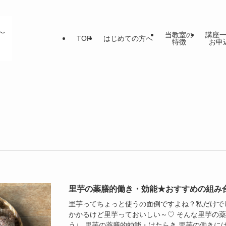
当教室の
講座
TOP
はじめての方へ
特徴
お申
里芋の薬膳的働き・効能★おすすめの組み
里芋ってちょっと使うの面倒ですよね？私だけで
かかるけど里芋っておいしい～♡ そんな里芋の
う♩ 里芋の薬膳的効能・はたらき 里芋の働きに