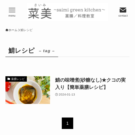
menu
contact
ホーム
鯖レシピ
鯖レシピ
– tag –
鯖の味噌煮(砂糖なし)★クコの実
薬膳レシピ
入り【簡単薬膳レシピ】
2024-01-13
1