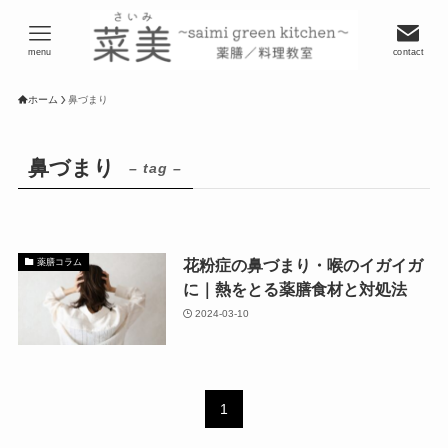
menu
contact
ホーム
鼻づまり
鼻づまり
– tag –
花粉症の鼻づまり・喉のイガイガ
薬膳コラム
に｜熱をとる薬膳食材と対処法
2024-03-10
1