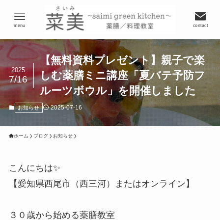
menu
contact
【無料資料プレゼント】親子で楽
2025
しむ薬膳ミニ講座「夏バテ予防フ
7/16
ルーツボウル」を開催しました
2025-07-16
お知らせ
ホーム
ブログ
お知らせ
こんにちは✨
【愛知県西尾市（西三河）またはオンライン】
３０歳から始める薬膳教室