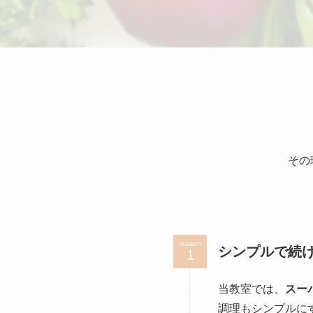
その
reason
シンプルで続
当教室では、
スー
調理もシンプルに