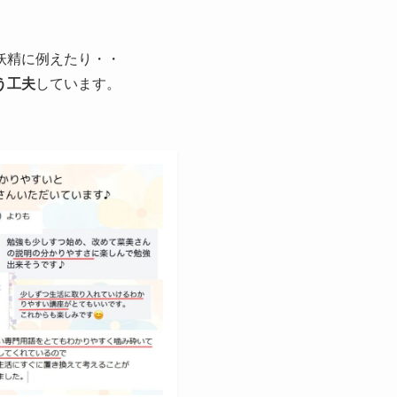
妖精に例えたり・・
う工夫
しています。