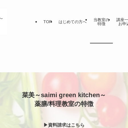
当教室の
講座
TOP
はじめての方へ
特徴
お申
菜美～saimi green kitchen～
薬膳/料理教室の特徴
▶資料請求はこちら