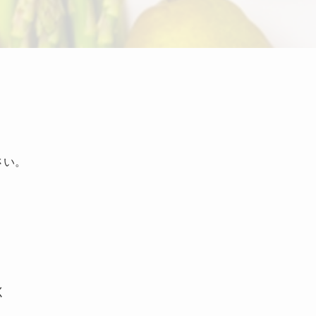
さい。
く