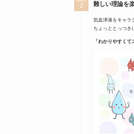
reason
難しい理論を
気血津液をキャラ
ちょっととっつき
「わかりやすくて