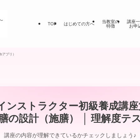
当教室の
講座一
TOP
はじめての方へ
特徴
お申
bアプリ）
インストラクター初級養成講座
膳の設計（施膳） │ 理解度テ
講座の内容が理解できているかチェックしましょう♪