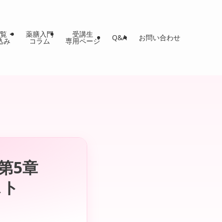
覧・
薬膳入門
受講生
Q&A
お問い合わせ
込み
コラム
専用ページ
第5章
スト