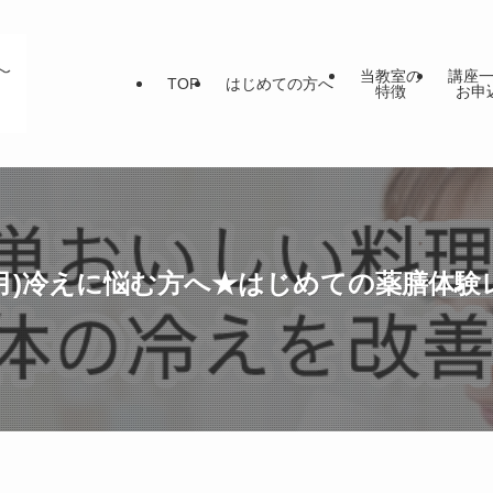
当教室の
講座
TOP
はじめての方へ
特徴
お申
0日(月)冷えに悩む方へ★はじめての薬膳