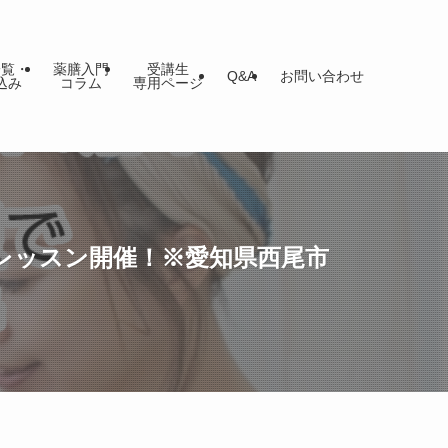
一覧・
薬膳入門
受講生
Q&A
お問い合わせ
込み
コラム
専用ページ
体験レッスン開催！※愛知県西尾市