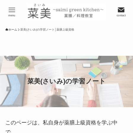
menu
contact
ホーム
菜美(さいみ)の学習ノート│薬膳上級資格
菜美(さいみ)の学習ノート
このページは、私自身が薬膳上級資格を学ぶ中
で、