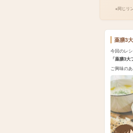
※同じリ
薬膳3
今回のレシ
「薬膳3大
ご興味のあ