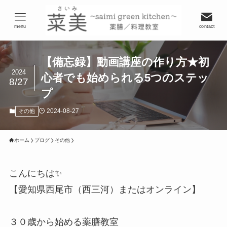
menu
contact
【備忘録】動画講座の作り方★初
2024
心者でも始められる5つのステッ
8/27
プ
2024-08-27
その他
ホーム
ブログ
その他
こんにちは✨
【愛知県西尾市（西三河）またはオンライン】
３０歳から始める薬膳教室