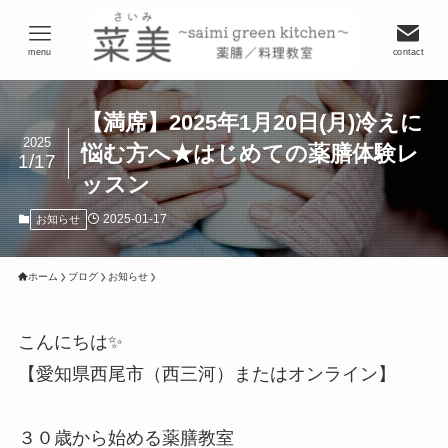
menu
contact
【満席】2025年1月20日(月)冷えに
2025
悩む方へ★はじめての薬膳体験レ
1/17
ッスン
2025-01-17
お知らせ
ホーム
ブログ
お知らせ
こんにちは✨
【愛知県西尾市（西三河）またはオンライン】
３０歳から始める薬膳教室