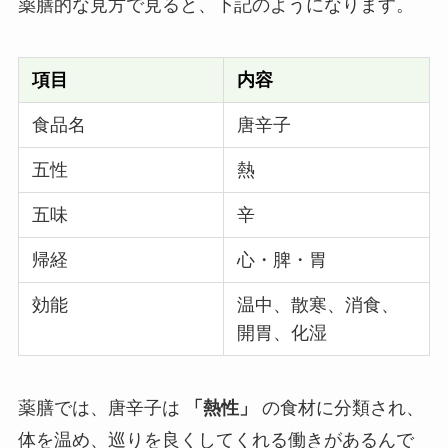
薬膳的な見方で見ると、下記のようになります。
項目
内容
食品名
唐辛子
五性
熱
五味
辛
帰経
心・脾・胃
効能
温中、散寒、消食、
開胃、化湿
薬膳では、唐辛子は
「熱性」
の食材に分類され、
体を温め、巡りを良くしてくれる働きがあるんで