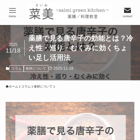
menu
contact
薬膳で見る唐辛子の効能とは？冷
2025
え性・巡り・むくみに効くちょ
11/18
い足し活用法
2025-11-18
コラム
食材について
ホーム
コラム
食材について