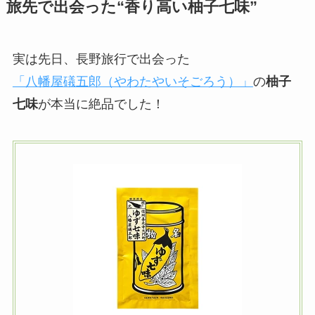
旅先で出会った“香り高い柚子七味”
実は先日、長野旅行で出会った
「八幡屋礒五郎（やわたやいそごろう）」
の
柚子
七味
が本当に絶品でした！