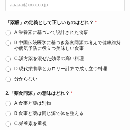
「薬膳」の定義として正しいものはどれ？
*
A.栄養素に基づいて設計された食事
B.中国伝統医学に基づき薬食同源の考えで健康維持
や病気予防に役立つ美味しい食事
C.漢方薬を混ぜた効果の高い料理
D.現代栄養学とカロリー計算で成り立つ料理
分からない
2.「薬食同源」の意味はどれ？
*
A.食事と薬は別物
B.食事と薬は同じ源で体を整える
C.栄養素を重視