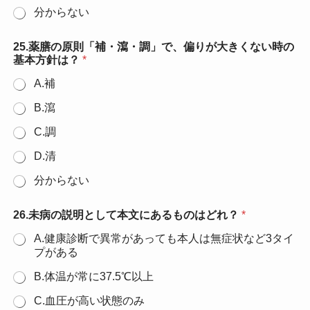
分からない
25.薬膳の原則「補・瀉・調」で、偏りが大きくない時の
基本方針は？
*
A.補
B.瀉
C.調
D.清
分からない
26.未病の説明として本文にあるものはどれ？
*
A.健康診断で異常があっても本人は無症状など3タイ
プがある
B.体温が常に37.5℃以上
C.血圧が高い状態のみ