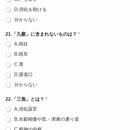
D.消化を助ける
分からない
21.「九竅」に含まれないものは？
*
A.両目
B.両耳
C.胃
D.尿道口
分からない
22.「三焦」とは？
*
A.消化器官
B.水穀精微や気・津液の通り道
C.精神の中枢