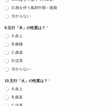
D.熱を伴う風邪中期～後期
分からない
9.五行「木」の性質は？
*
A.炎上
B.稼穡
C.曲直
D.従革
分からない
10.五行「火」の性質は？
*
A.炎上
B.曲直
C.従革