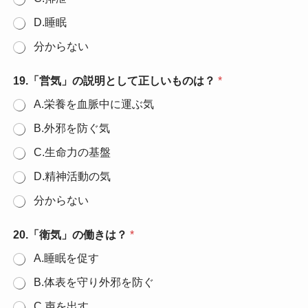
D.睡眠
分からない
19.「営気」の説明として正しいものは？
*
A.栄養を血脈中に運ぶ気
B.外邪を防ぐ気
C.生命力の基盤
D.精神活動の気
分からない
20.「衛気」の働きは？
*
A.睡眠を促す
B.体表を守り外邪を防ぐ
C.声を出す