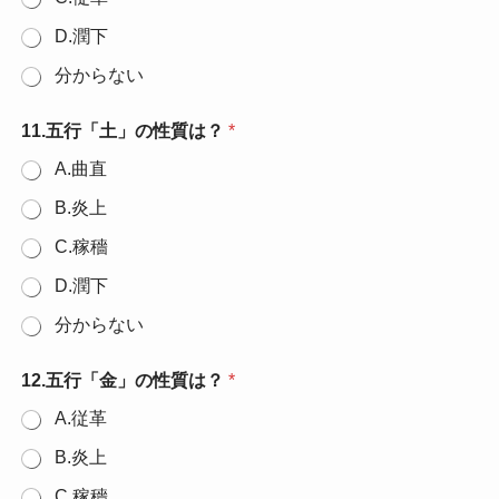
D.潤下
分からない
11.五行「土」の性質は？
*
A.曲直
B.炎上
C.稼穡
D.潤下
分からない
12.五行「金」の性質は？
*
A.従革
B.炎上
C.稼穡