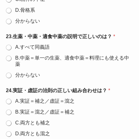
D.骨格系
分からない
23.生薬・中薬・適食中薬の説明で正しいのは？
*
A.すべて同義語
B.中薬＝単一の生薬、適食中薬＝料理にも使える中
薬
分からない
24.実証・虚証の治則の正しい組み合わせは？
*
A.実証＝補之／虚証＝瀉之
B.実証＝瀉之／虚証＝補之
C.両方とも補之
D.両方とも瀉之