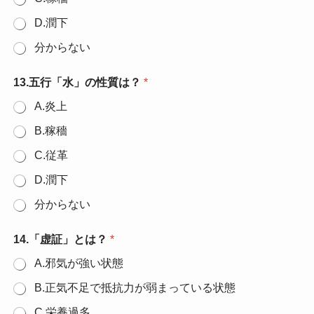
D.潤下
分からない
13.五行「水」の性質は？
*
A.炎上
B.稼穡
C.従革
D.潤下
分からない
14.「虚証」とは？
*
A.邪気が強い状態
B.正気不足で抵抗力が弱まっている状態
C.栄養過多