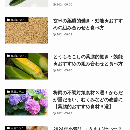
2024-06-06
玄米の薬膳的働き・効能★おすす
食材について
めの組み合わせと食べ方
2024-06-03
とうもろこしの薬膳的働き・効能
食材について
★おすすめの組み合わせと食べ方
2024-05-26
梅雨の不調対策食材３選！からだ
薬膳コラム
が重だるい、むくみなどの改善に
【薬膳的おすすめ食材３選】
2024-05-23
2024年小満(しょうまん)はいつ？
薬膳コラム