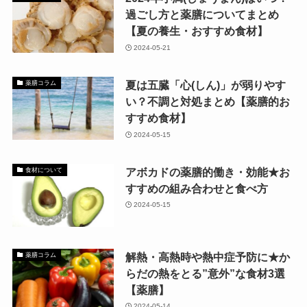
過ごし方と薬膳についてまとめ
【夏の養生・おすすめ食材】
2024-05-21
夏は五臓「心(しん)」が弱りやす
薬膳コラム
い？不調と対処まとめ【薬膳的お
すすめ食材】
2024-05-15
アボカドの薬膳的働き・効能★お
食材について
すすめの組み合わせと食べ方
2024-05-15
解熱・高熱時や熱中症予防に★か
薬膳コラム
らだの熱をとる”意外”な食材3選
【薬膳】
2024-05-14