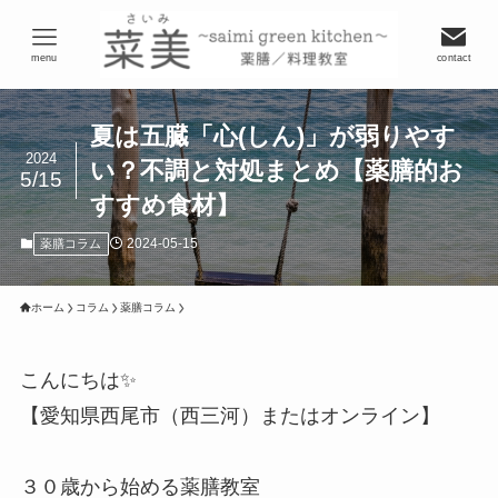
menu
contact
夏は五臓「心(しん)」が弱りやす
2024
い？不調と対処まとめ【薬膳的お
5/15
すすめ食材】
2024-05-15
薬膳コラム
ホーム
コラム
薬膳コラム
こんにちは✨
【愛知県西尾市（西三河）またはオンライン】
３０歳から始める薬膳教室