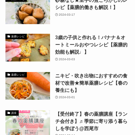
砂糖なし★里芋の煮ころがしのレ
シピ【薬膳的働きも解説！】
2024-03-17
3歳の子供と作れる！バナナ＆オ
薬膳レシピ
ートミールおやつレシピ【薬膳的
効能も解説♩】
2024-03-03
ニキビ・吹き出物におすすめの食
薬膳レシピ
材で改善★簡単薬膳レシピ【春の
養生にも】
2024-03-01
【受付終了】春の薬膳講座【ラン
講座
チ会付き】♬季節に寄り添う暮ら
しを学ぼう@西尾市