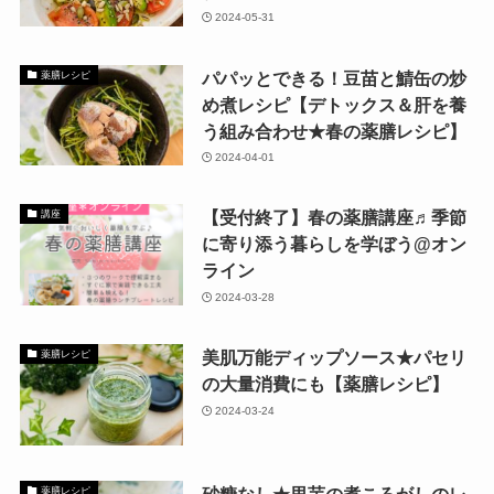
2024-05-31
パパッとできる！豆苗と鯖缶の炒
薬膳レシピ
め煮レシピ【デトックス＆肝を養
う組み合わせ★春の薬膳レシピ】
2024-04-01
【受付終了】春の薬膳講座♬季節
講座
に寄り添う暮らしを学ぼう@オン
ライン
2024-03-28
美肌万能ディップソース★パセリ
薬膳レシピ
の大量消費にも【薬膳レシピ】
2024-03-24
薬膳レシピ