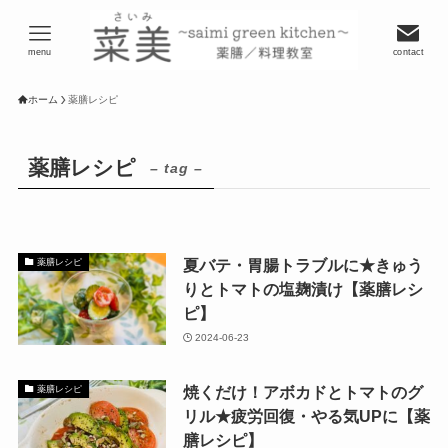
menu
contact
ホーム
薬膳レシピ
薬膳レシピ
– tag –
夏バテ・胃腸トラブルに★きゅう
薬膳レシピ
りとトマトの塩麹漬け【薬膳レシ
ピ】
2024-06-23
焼くだけ！アボカドとトマトのグ
薬膳レシピ
リル★疲労回復・やる気UPに【薬
膳レシピ】