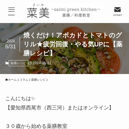
menu
contact
焼くだけ！アボカドとトマトのグ
2024
リル★疲労回復・やる気UPに【薬
5/31
膳レシピ】
2024-05-31
薬膳レシピ
ホーム
コラム
薬膳レシピ
こんにちは✨
【愛知県西尾市（西三河）またはオンライン】
３０歳から始める薬膳教室