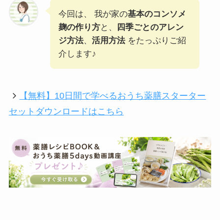
今回は、 我が家の
基本のコンソメ
麹の作り方
と、
四季ごとのアレン
ジ方法
、
活用方法
をたっぷりご紹
介します♪
【無料】10日間で学べるおうち薬膳スターター
セットダウンロードはこちら