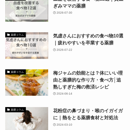
ぎみママの薬膳
2026-07-30
気虚さんにおすすめの食べ物10選
薬膳コラム
｜疲れやすいを卒業する薬膳
2026-07-22
梅ジャムの効能とは？体にいい理
薬膳コラム
由と薬膳的な作り方・食べ方│追
熟しすぎた梅の救済レシピ
2024-06-14
花粉症の鼻づまり・喉のイガイガ
薬膳コラム
に｜熱をとる薬膳食材と対処法
2024-03-10