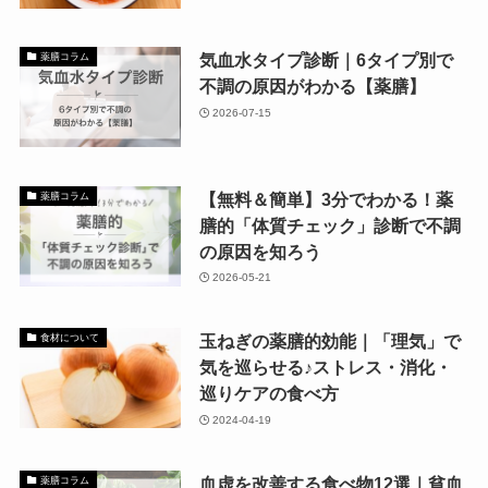
気血水タイプ診断｜6タイプ別で
薬膳コラム
不調の原因がわかる【薬膳】
2026-07-15
【無料＆簡単】3分でわかる！薬
薬膳コラム
膳的「体質チェック」診断で不調
の原因を知ろう
2026-05-21
玉ねぎの薬膳的効能｜「理気」で
食材について
気を巡らせる♪ストレス・消化・
巡りケアの食べ方
2024-04-19
血虚を改善する食べ物12選｜貧血
薬膳コラム