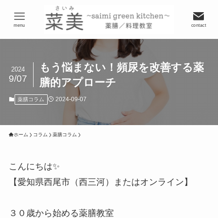
menu
contact
もう悩まない！頻尿を改善する薬
2024
9/07
膳的アプローチ
2024-09-07
薬膳コラム
ホーム
コラム
薬膳コラム
こんにちは✨
【愛知県西尾市（西三河）またはオンライン】
３０歳から始める薬膳教室