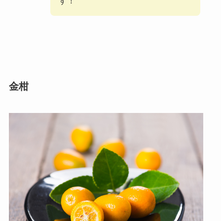
す！
金柑