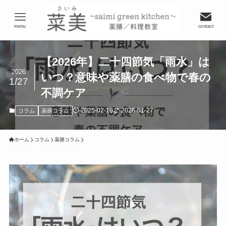
menu
contact
【2026年】二十四節気「雨水」は
2026
いつ？意味や薬膳の食べ物で春の
1/27
不調ケア
2025-02-16
2026-01-27
コラム
薬膳コラム
ホーム
コラム
薬膳コラム