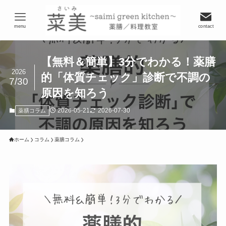
menu
contact
【無料＆簡単】3分でわかる！薬膳
2026
的「体質チェック」診断で不調の
7/30
原因を知ろう
2026-05-21
2026-07-30
薬膳コラム
ホーム
コラム
薬膳コラム